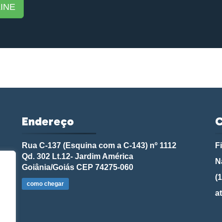
INE
Endereço
C
Rua C-137 (Esquina com a C-143) nº 1112
F
Qd. 302 Lt.12- Jardim América
N
Goiânia/Goiás CEP 74275-060
(
como chegar
a