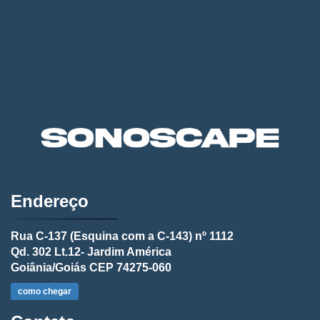
Endereço
Rua C-137 (Esquina com a C-143) nº 1112
Qd. 302 Lt.12- Jardim América
Goiânia/Goiás CEP 74275-060
como chegar